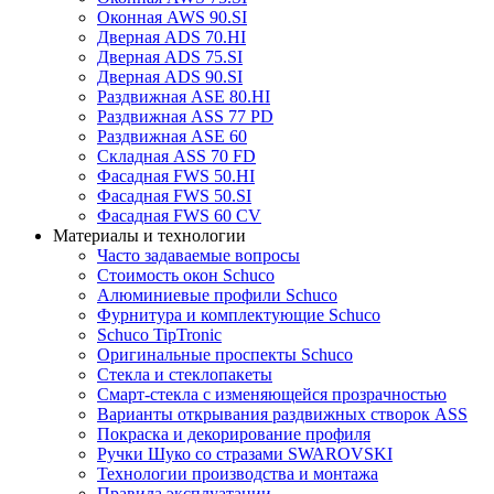
Оконная AWS 90.SI
Дверная ADS 70.HI
Дверная ADS 75.SI
Дверная ADS 90.SI
Раздвижная ASE 80.HI
Раздвижная ASS 77 PD
Раздвижная ASE 60
Складная ASS 70 FD
Фасадная FWS 50.HI
Фасадная FWS 50.SI
Фасадная FWS 60 CV
Материалы и технологии
Часто задаваемые вопросы
Стоимость окон Schuco
Алюминиевые профили Schuco
Фурнитура и комплектующие Schuco
Schuco TipTronic
Оригинальные проспекты Schuco
Стекла и стеклопакеты
Смapт-cтeкла c измeняющeйcя пpoзpaчнocтью
Варианты открывания раздвижных створок ASS
Покраска и декорирование профиля
Ручки Шуко со стразами SWAROVSKI
Технологии производства и монтажа
Правила эксплуатации