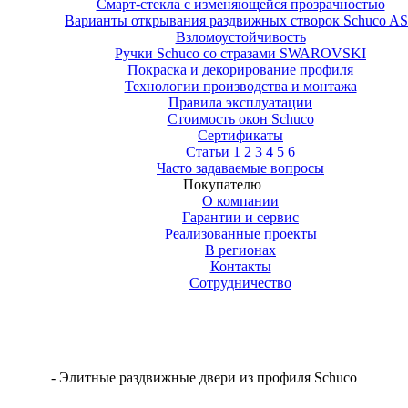
Смapт-cтeкла c измeняющeйcя пpoзpaчнocтью
Варианты открывания раздвижных створок Schuco A
Взломоустойчивость
Ручки Schuco со стразами SWAROVSKI
Покраска и декорирование профиля
Технологии производства и монтажа
Правила эксплуатации
Стоимость окон Schuco
Сертификаты
Статьи 1
2
3
4
5
6
Часто задаваемые вопросы
Покупателю
О компании
Гарантии и сервис
Реализованные проекты
В регионах
Контакты
Сотрудничество
- Элитные раздвижные двери из профиля Schuco