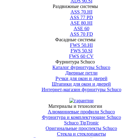
ADS 90.SI
Раздвижные системы
ASS 70.HI
ASS 77 PD
ASE 80.HI
ASE 60
ASS 70 FD
Фасадные системы
FWS 50.HI
FWS 50.SI
FWS 60 CV
Фурнитура Schuco
Каталог фурнитуры Schuco
Двepныe пeтли
Ручки для окон и дверей
Штапики для окон и дверей
Интернет-магазин фурнитуры Schuco
Материалы и технологии
Алюминиевые профили Schuco
Фурнитура и комплектующие Schuco
Schuco TipTronic
Оригинальные проспекты Schuco
Стекла и стеклопакеты