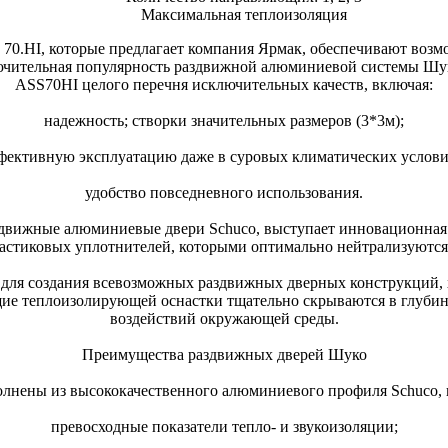
Максимальная теплоизоляция
70.HI, которые предлагает компания Ярмак, обеспечивают воз
чительная популярность раздвижной алюминиевой системы Шуко 
ASS70HI целого перечня исключительных качеств, включая:
надежность; створки значительных размеров (3*3м);
фективную эксплуатацию даже в суровых климатических услови
удобство повседневного использования.
здвижные алюминиевые двери Schuco, выступает инновационная 
астиковых уплотнителей, которыми оптимально нейтрализуются
для создания всевозможных раздвижных дверных конструкций, 
ие теплоизолирующей оснастки тщательно скрываются в глубина
воздействий окружающей среды.
Преимущества раздвижных дверей Шуко
олнены из высококачественного алюминиевого профиля Schuco, 
превосходные показатели тепло- и звукоизоляции;