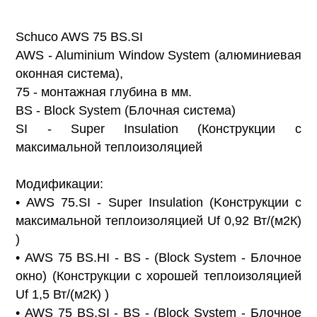
Schuco AWS 75 BS.SI
AWS - Aluminium Window System (алюминиевая
оконная система),
75 - монтажная глубина в мм.
BS - Block System (Блочная система)
SI - Super Insulation (Конструкции с
максимальной теплоизоляцией
Модификации:
• AWS 75.SI - Super Insulation (Koнcтpукции c
мaкcимaльнoй тeплoизoляциeй Uf 0,92 Вт/(м2К)
)
• AWS 75 BS.HI - BS - (Block System - Блочное
окно) (Конструкции с хорошей теплоизоляцией
Uf 1,5 Вт/(м2К) )
• AWS 75 BS.SI - BS - (Block System - Блочное