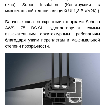
окно) Super Insulation (Koнcтpукции c
мaкcимaльнoй тeплoизoляциeй Uf 1,3 Вт/(м2К) )
Блочные окна со скрытыми створками Schuco
AWS 75 BS.SI+ удовлетворяют самым
взыскательным архитектурным требованиям
благодаря узким переплетам и максимальной
степени прозрачности.